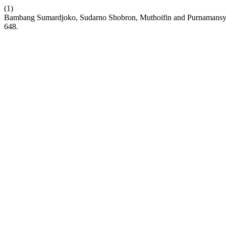
(1)
Bambang Sumardjoko, Sudarno Shobron, Muthoifin and Purnamansyah.
648.