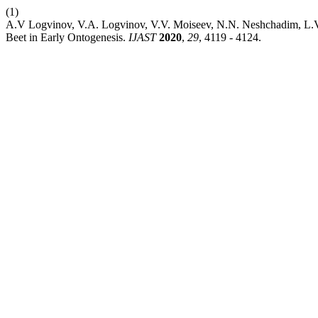
(1)
A.V Logvinov, V.A. Logvinov, V.V. Moiseev, N.N. Neshchadim, L.V. 
Beet in Early Ontogenesis.
IJAST
2020
,
29
, 4119 - 4124.